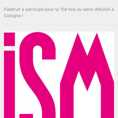
Fidafruit a participé pour la 10e fois au salon ANUGA à
Cologne !