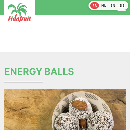
FR
NL
EN
DE
ENERGY BALLS